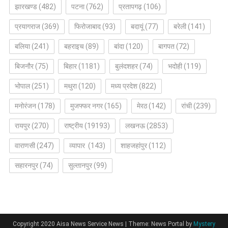
झारखण्ड
(482)
पटना
(762)
प्रतापगढ़
(106)
प्रयागराज
(369)
फिरोजाबाद
(93)
बदायूं
(77)
बरेली
(141)
बलिया
(241)
बहराइच
(89)
बांदा
(120)
बागपत
(72)
बिजनौर
(75)
बिहार
(1181)
बुलंदशहर
(74)
भदोही
(119)
भोपाल
(251)
मथुरा
(120)
मध्य प्रदेश
(822)
मनोरंजन
(178)
मुजफ्फर नगर
(165)
मेरठ
(142)
रांची
(239)
रायपुर
(270)
राष्ट्रीय
(19193)
लखनऊ
(2853)
वाराणसी
(247)
व्यापार
(143)
शाहजहांपुर
(112)
सहारनपुर
(74)
सुल्तानपुर
(99)
Copyright 2020 Aisa News Service News
|
Theme: News Portal by
Mystery