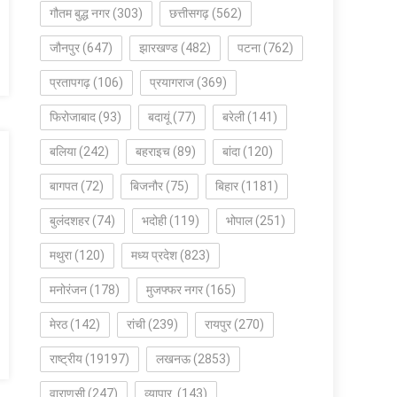
गौतम बुद्ध नगर
(303)
छत्तीसगढ़
(562)
जौनपुर
(647)
झारखण्ड
(482)
पटना
(762)
प्रतापगढ़
(106)
प्रयागराज
(369)
फिरोजाबाद
(93)
बदायूं
(77)
बरेली
(141)
बलिया
(242)
बहराइच
(89)
बांदा
(120)
बागपत
(72)
बिजनौर
(75)
बिहार
(1181)
बुलंदशहर
(74)
भदोही
(119)
भोपाल
(251)
मथुरा
(120)
मध्य प्रदेश
(823)
मनोरंजन
(178)
मुजफ्फर नगर
(165)
मेरठ
(142)
रांची
(239)
रायपुर
(270)
राष्ट्रीय
(19197)
लखनऊ
(2853)
वाराणसी
(247)
व्यापार
(143)