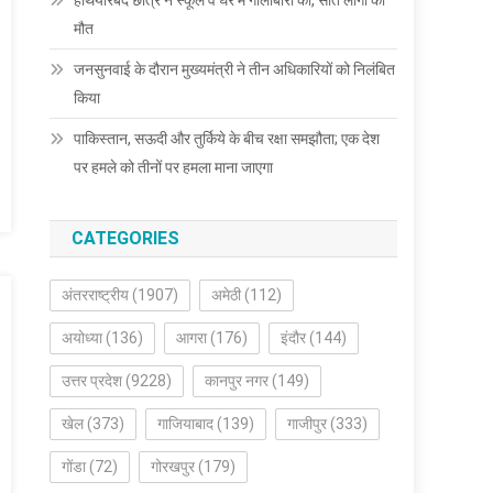
हथियारबंद छात्र ने स्कूल व घर में गोलीबारी की, सात लोगों की
मौत
जनसुनवाई के दौरान मुख्यमंत्री ने तीन अधिकारियों को निलंबित
किया
पाकिस्तान, सऊदी और तुर्किये के बीच रक्षा समझौता; एक देश
पर हमले को तीनों पर हमला माना जाएगा
CATEGORIES
अंतरराष्ट्रीय
(1907)
अमेठी
(112)
अयोध्या
(136)
आगरा
(176)
इंदौर
(144)
उत्तर प्रदेश
(9228)
कानपुर नगर
(149)
खेल
(373)
गाजियाबाद
(139)
गाजीपुर
(333)
गोंडा
(72)
गोरखपुर
(179)