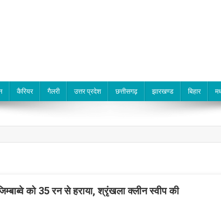
न
कैरियर
गैलरी
उत्तर प्रदेश
छत्तीसगढ़
झारखण्ड
बिहार
मध
िम्बाब्वे को 35 रन से हराया, श्रृंखला क्लीन स्वीप की