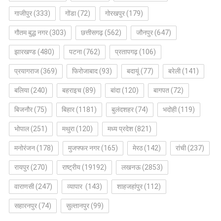
गाजीपुर
(333)
गोंडा
(72)
गोरखपुर
(179)
गौतम बुद्ध नगर
(303)
छत्तीसगढ़
(562)
जौनपुर
(647)
झारखण्ड
(480)
पटना
(762)
प्रतापगढ़
(106)
प्रयागराज
(369)
फिरोजाबाद
(93)
बदायूं
(77)
बरेली
(141)
बलिया
(240)
बहराइच
(89)
बांदा
(120)
बागपत
(72)
बिजनौर
(75)
बिहार
(1181)
बुलंदशहर
(74)
भदोही
(119)
भोपाल
(251)
मथुरा
(120)
मध्य प्रदेश
(821)
मनोरंजन
(178)
मुजफ्फर नगर
(165)
मेरठ
(142)
रांची
(237)
रायपुर
(270)
राष्ट्रीय
(19192)
लखनऊ
(2853)
वाराणसी
(247)
व्यापार
(143)
शाहजहांपुर
(112)
सहारनपुर
(74)
सुल्तानपुर
(99)