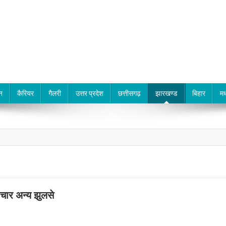
न
कैरियर
गैलरी
उत्तर प्रदेश
छत्तीसगढ़
झारखण्ड
बिहार
मध
चार अन्य झुलसे