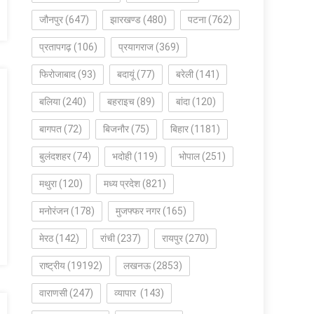
जौनपुर
(647)
झारखण्ड
(480)
पटना
(762)
प्रतापगढ़
(106)
प्रयागराज
(369)
फिरोजाबाद
(93)
बदायूं
(77)
बरेली
(141)
बलिया
(240)
बहराइच
(89)
बांदा
(120)
बागपत
(72)
बिजनौर
(75)
बिहार
(1181)
बुलंदशहर
(74)
भदोही
(119)
भोपाल
(251)
मथुरा
(120)
मध्य प्रदेश
(821)
मनोरंजन
(178)
मुजफ्फर नगर
(165)
मेरठ
(142)
रांची
(237)
रायपुर
(270)
राष्ट्रीय
(19192)
लखनऊ
(2853)
वाराणसी
(247)
व्यापार
(143)