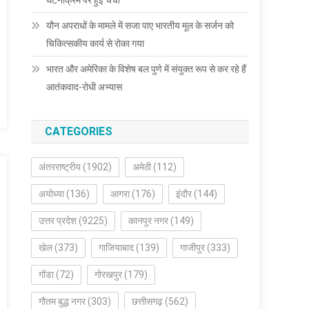
घटनाक्रम पर हुई चर्चा
यौन अपराधों के मामले में सजा पाए भारतीय मूल के सर्जन को
चिकित्सकीय कार्य से रोका गया
भारत और अमेरिका के विशेष बल पुणे में संयुक्त रूप से कर रहे हैं
आतंकवाद-रोधी अभ्यास
CATEGORIES
अंतरराष्ट्रीय
(1902)
अमेठी
(112)
अयोध्या
(136)
आगरा
(176)
इंदौर
(144)
उत्तर प्रदेश
(9225)
कानपुर नगर
(149)
खेल
(373)
गाजियाबाद
(139)
गाजीपुर
(333)
गोंडा
(72)
गोरखपुर
(179)
गौतम बुद्ध नगर
(303)
छत्तीसगढ़
(562)