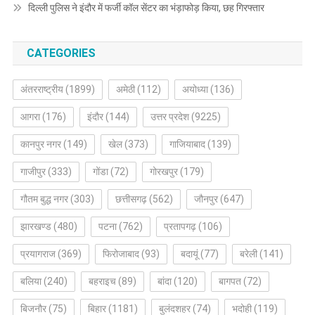
दिल्ली पुलिस ने इंदौर में फर्जी कॉल सेंटर का भंड़ाफोड़ किया, छह गिरफ्तार
CATEGORIES
अंतरराष्ट्रीय
(1899)
अमेठी
(112)
अयोध्या
(136)
आगरा
(176)
इंदौर
(144)
उत्तर प्रदेश
(9225)
कानपुर नगर
(149)
खेल
(373)
गाजियाबाद
(139)
गाजीपुर
(333)
गोंडा
(72)
गोरखपुर
(179)
गौतम बुद्ध नगर
(303)
छत्तीसगढ़
(562)
जौनपुर
(647)
झारखण्ड
(480)
पटना
(762)
प्रतापगढ़
(106)
प्रयागराज
(369)
फिरोजाबाद
(93)
बदायूं
(77)
बरेली
(141)
बलिया
(240)
बहराइच
(89)
बांदा
(120)
बागपत
(72)
बिजनौर
(75)
बिहार
(1181)
बुलंदशहर
(74)
भदोही
(119)