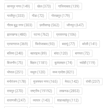
कानपुर नगर
(149)
खेल
(373)
गाजियाबाद
(139)
गाजीपुर
(333)
गोंडा
(72)
गोरखपुर
(179)
गौतम बुद्ध नगर
(303)
छत्तीसगढ़
(562)
जौनपुर
(647)
झारखण्ड
(480)
पटना
(762)
प्रतापगढ़
(106)
प्रयागराज
(369)
फिरोजाबाद
(93)
बदायूं
(77)
बरेली
(141)
बलिया
(240)
बहराइच
(89)
बांदा
(120)
बागपत
(72)
बिजनौर
(75)
बिहार
(1181)
बुलंदशहर
(74)
भदोही
(119)
भोपाल
(251)
मथुरा
(120)
मध्य प्रदेश
(821)
मनोरंजन
(178)
मुजफ्फर नगर
(165)
मेरठ
(142)
रांची
(237)
रायपुर
(270)
राष्ट्रीय
(19192)
लखनऊ
(2853)
वाराणसी
(247)
व्यापार
(143)
शाहजहांपुर
(112)