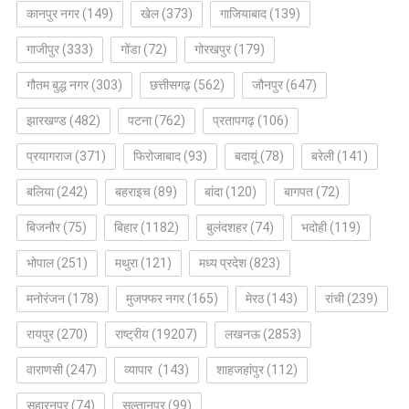
कानपुर नगर
(149)
खेल
(373)
गाजियाबाद
(139)
गाजीपुर
(333)
गोंडा
(72)
गोरखपुर
(179)
गौतम बुद्ध नगर
(303)
छत्तीसगढ़
(562)
जौनपुर
(647)
झारखण्ड
(482)
पटना
(762)
प्रतापगढ़
(106)
प्रयागराज
(371)
फिरोजाबाद
(93)
बदायूं
(78)
बरेली
(141)
बलिया
(242)
बहराइच
(89)
बांदा
(120)
बागपत
(72)
बिजनौर
(75)
बिहार
(1182)
बुलंदशहर
(74)
भदोही
(119)
भोपाल
(251)
मथुरा
(121)
मध्य प्रदेश
(823)
मनोरंजन
(178)
मुजफ्फर नगर
(165)
मेरठ
(143)
रांची
(239)
रायपुर
(270)
राष्ट्रीय
(19207)
लखनऊ
(2853)
वाराणसी
(247)
व्यापार
(143)
शाहजहांपुर
(112)
सहारनपुर
(74)
सुल्तानपुर
(99)