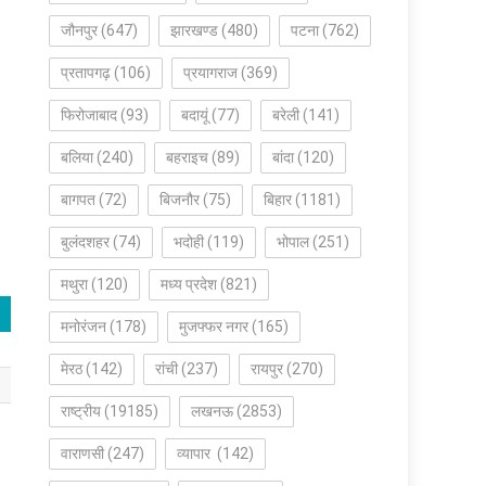
जौनपुर
(647)
झारखण्ड
(480)
पटना
(762)
प्रतापगढ़
(106)
प्रयागराज
(369)
फिरोजाबाद
(93)
बदायूं
(77)
बरेली
(141)
बलिया
(240)
बहराइच
(89)
बांदा
(120)
बागपत
(72)
बिजनौर
(75)
बिहार
(1181)
बुलंदशहर
(74)
भदोही
(119)
भोपाल
(251)
मथुरा
(120)
मध्य प्रदेश
(821)
मनोरंजन
(178)
मुजफ्फर नगर
(165)
मेरठ
(142)
रांची
(237)
रायपुर
(270)
राष्ट्रीय
(19185)
लखनऊ
(2853)
वाराणसी
(247)
व्यापार
(142)