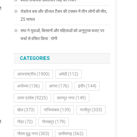
बसपा विधायक उमाशंकर सिंह का निधन
ी
रोडवेज बस और डीजल टैंकर की टक्कर में तीन लोगों की मौत,
25 घायल
सपा ने युवाओं, किसानों और महिलाओं को अनुपूरक बजट पर
चर्चा से वंचित किया : योगी
CATEGORIES
अंतरराष्ट्रीय
(1900)
अमेठी
(112)
अयोध्या
(136)
आगरा
(176)
इंदौर
(144)
उत्तर प्रदेश
(9225)
कानपुर नगर
(149)
खेल
(373)
गाजियाबाद
(139)
गाजीपुर
(333)
21
गोंडा
(72)
गोरखपुर
(179)
गौतम बुद्ध नगर
(303)
छत्तीसगढ़
(562)