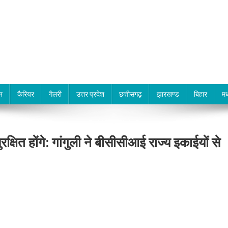
न
कैरियर
गैलरी
उत्तर प्रदेश
छत्तीसगढ़
झारखण्ड
बिहार
मध
्षित होंगे: गांगुली ने बीसीसीआई राज्य इकाईयों से