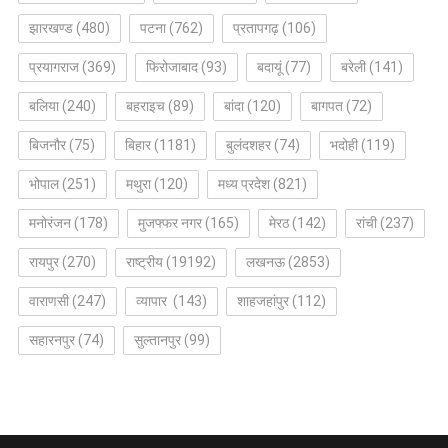
झारखण्ड
(480)
पटना
(762)
प्रतापगढ़
(106)
प्रयागराज
(369)
फिरोजाबाद
(93)
बदायूं
(77)
बरेली
(141)
बलिया
(240)
बहराइच
(89)
बांदा
(120)
बागपत
(72)
बिजनौर
(75)
बिहार
(1181)
बुलंदशहर
(74)
भदोही
(119)
भोपाल
(251)
मथुरा
(120)
मध्य प्रदेश
(821)
मनोरंजन
(178)
मुजफ्फर नगर
(165)
मेरठ
(142)
रांची
(237)
रायपुर
(270)
राष्ट्रीय
(19192)
लखनऊ
(2853)
वाराणसी
(247)
व्यापार
(143)
शाहजहांपुर
(112)
सहारनपुर
(74)
सुल्तानपुर
(99)