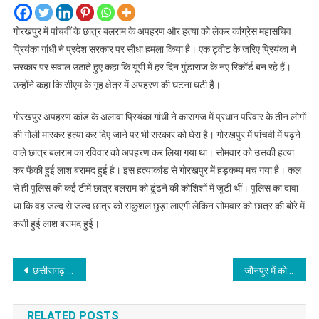
गोरखपुर में पांचवीं के छात्र बलराम के अपहरण और हत्‍या को लेकर कांग्रेस महासचिव
प्रियंका गांधी ने प्रदेश सरकार पर सीधा हमला किया है। एक ट्वीट के जरिए प्रियंका ने
सरकार पर सवाल उठाते हुए कहा कि यूपी में हर दिन गुंडाराज के नए रिकॉर्ड बन रहे हैं।
उन्‍होंने कहा कि सीएम के गृह क्षेत्र में अपहरण की घटना घटी है।
गोरखपुर अपहरण कांड के अलावा प्रियंका गांधी ने कासगंज में प्रधान परिवार के तीन लोगों
की गोली मारकर हत्‍या कर दिए जाने पर भी सरकार को घेरा है। गोरखपुर में पांचवी में पढ़ने
वाले छात्र बलराम का रविवार को अपहरण कर लिया गया था। सोमवार को उसकी हत्‍या
कर फेंकी हुई लाश बरामद हुई है। इस हत्‍याकांड से गोरखपुर में हड़कम्‍प मच गया है। कल
से ही पुलिस की कई टीमें छात्र बलराम को ढूंढने की कोशिशों में जुटी थीं। पुलिस का दावा
था कि वह जल्‍द से जल्‍द छात्र को सकुशल छुड़ा लाएगी लेकिन सोमवार को छात्र की बोरे में
कसी हुई लाश बरामद हुई।
Post
छत्तीसगढ़ में 6 अगस्त तक बढ़ाया गया लॉकडाउन
जौनपुर में कोरोना वायरस के 68 नए मामले सामने आए,संख्या 1429 हुई
navigation
RELATED POSTS