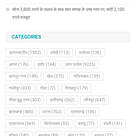
सोना 3,800 रुपये के उछाल के साथ सात सप्ताह के उच्च स्तर पर, चांदी 2,100
रुपये मजबूत
CATEGORIES
अंतरराष्ट्रीय
(1902)
अमेठी
(112)
अयोध्या
(136)
आगरा
(176)
इंदौर
(144)
उत्तर प्रदेश
(9225)
कानपुर नगर
(149)
खेल
(373)
गाजियाबाद
(139)
गाजीपुर
(333)
गोंडा
(72)
गोरखपुर
(179)
गौतम बुद्ध नगर
(303)
छत्तीसगढ़
(562)
जौनपुर
(647)
झारखण्ड
(480)
पटना
(762)
प्रतापगढ़
(106)
प्रयागराज
(369)
फिरोजाबाद
(93)
बदायूं
(77)
बरेली
(141)
बलिया
(240)
बहराइच
(89)
बांदा
(120)
बागपत
(72)