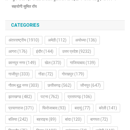
सहयोगी सुमित रॉय
CATEGORIES
अंतरराष्ट्रीय
(1910)
अमेठी
(112)
अयोध्या
(136)
आगरा
(176)
इंदौर
(144)
उत्तर प्रदेश
(9232)
कानपुर नगर
(149)
खेल
(373)
गाजियाबाद
(139)
गाजीपुर
(333)
गोंडा
(72)
गोरखपुर
(179)
गौतम बुद्ध नगर
(303)
छत्तीसगढ़
(562)
जौनपुर
(647)
झारखण्ड
(482)
पटना
(762)
प्रतापगढ़
(106)
प्रयागराज
(371)
फिरोजाबाद
(93)
बदायूं
(77)
बरेली
(141)
बलिया
(242)
बहराइच
(89)
बांदा
(120)
बागपत
(72)