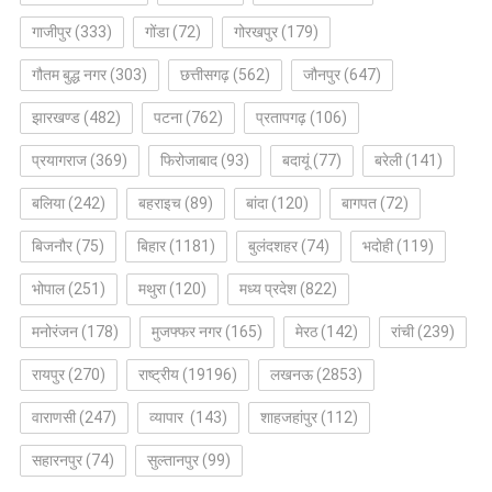
गाजीपुर
(333)
गोंडा
(72)
गोरखपुर
(179)
गौतम बुद्ध नगर
(303)
छत्तीसगढ़
(562)
जौनपुर
(647)
झारखण्ड
(482)
पटना
(762)
प्रतापगढ़
(106)
प्रयागराज
(369)
फिरोजाबाद
(93)
बदायूं
(77)
बरेली
(141)
बलिया
(242)
बहराइच
(89)
बांदा
(120)
बागपत
(72)
बिजनौर
(75)
बिहार
(1181)
बुलंदशहर
(74)
भदोही
(119)
भोपाल
(251)
मथुरा
(120)
मध्य प्रदेश
(822)
मनोरंजन
(178)
मुजफ्फर नगर
(165)
मेरठ
(142)
रांची
(239)
रायपुर
(270)
राष्ट्रीय
(19196)
लखनऊ
(2853)
वाराणसी
(247)
व्यापार
(143)
शाहजहांपुर
(112)
सहारनपुर
(74)
सुल्तानपुर
(99)