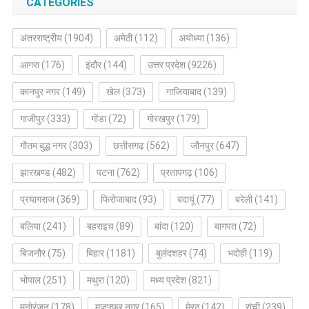
CATEGORIES
अंतरराष्ट्रीय
(1904)
अमेठी
(112)
अयोध्या
(136)
आगरा
(176)
इंदौर
(144)
उत्तर प्रदेश
(9226)
कानपुर नगर
(149)
खेल
(373)
गाजियाबाद
(139)
गाजीपुर
(333)
गोंडा
(72)
गोरखपुर
(179)
गौतम बुद्ध नगर
(303)
छत्तीसगढ़
(562)
जौनपुर
(647)
झारखण्ड
(482)
पटना
(762)
प्रतापगढ़
(106)
प्रयागराज
(369)
फिरोजाबाद
(93)
बदायूं
(77)
बरेली
(141)
बलिया
(241)
बहराइच
(89)
बांदा
(120)
बागपत
(72)
बिजनौर
(75)
बिहार
(1181)
बुलंदशहर
(74)
भदोही
(119)
भोपाल
(251)
मथुरा
(120)
मध्य प्रदेश
(821)
मनोरंजन
(178)
मुजफ्फर नगर
(165)
मेरठ
(142)
रांची
(239)