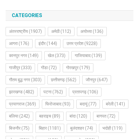
CATEGORIES
अंतरराष्ट्रीय
(1907)
अमेठी
(112)
अयोध्या
(136)
आगरा
(176)
इंदौर
(144)
उत्तर प्रदेश
(9228)
कानपुर नगर
(149)
खेल
(373)
गाजियाबाद
(139)
गाजीपुर
(333)
गोंडा
(72)
गोरखपुर
(179)
गौतम बुद्ध नगर
(303)
छत्तीसगढ़
(562)
जौनपुर
(647)
झारखण्ड
(482)
पटना
(762)
प्रतापगढ़
(106)
प्रयागराज
(369)
फिरोजाबाद
(93)
बदायूं
(77)
बरेली
(141)
बलिया
(242)
बहराइच
(89)
बांदा
(120)
बागपत
(72)
बिजनौर
(75)
बिहार
(1181)
बुलंदशहर
(74)
भदोही
(119)