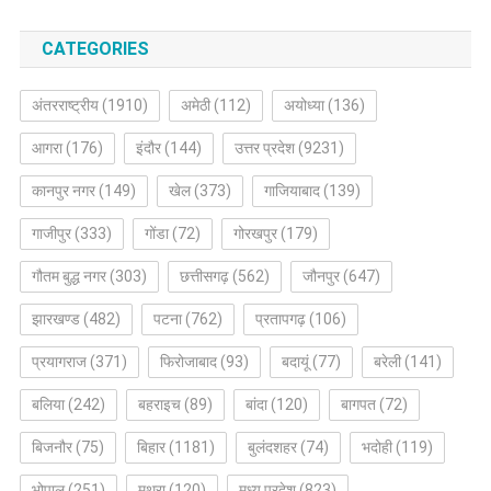
CATEGORIES
अंतरराष्ट्रीय
(1910)
अमेठी
(112)
अयोध्या
(136)
आगरा
(176)
इंदौर
(144)
उत्तर प्रदेश
(9231)
कानपुर नगर
(149)
खेल
(373)
गाजियाबाद
(139)
गाजीपुर
(333)
गोंडा
(72)
गोरखपुर
(179)
गौतम बुद्ध नगर
(303)
छत्तीसगढ़
(562)
जौनपुर
(647)
झारखण्ड
(482)
पटना
(762)
प्रतापगढ़
(106)
प्रयागराज
(371)
फिरोजाबाद
(93)
बदायूं
(77)
बरेली
(141)
बलिया
(242)
बहराइच
(89)
बांदा
(120)
बागपत
(72)
बिजनौर
(75)
बिहार
(1181)
बुलंदशहर
(74)
भदोही
(119)
भोपाल
(251)
मथुरा
(120)
मध्य प्रदेश
(823)