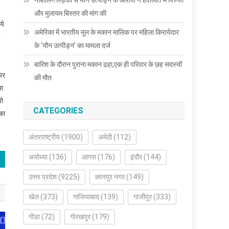
नाबालिग लड़की से यौन उत्पीड़न के आरोपी ने हवालात में पिज्जा
और मुलायम बिस्तर की मांग की
ये
अमेरिका में भारतीय मूल के मकान मालिक पर महिला किरायेदार
के ‘यौन उत्पीड़न’ का मामला दर्ज
बारिश के दौरान पुराना मकान ढहा,एक ही परिवार के छह सदस्यों
पर
की मौत
भा
वो
CATEGORIES
 का
अंतरराष्ट्रीय
(1900)
अमेठी
(112)
अयोध्या
(136)
आगरा
(176)
इंदौर
(144)
उत्तर प्रदेश
(9225)
कानपुर नगर
(149)
खेल
(373)
गाजियाबाद
(139)
गाजीपुर
(333)
गोंडा
(72)
गोरखपुर
(179)