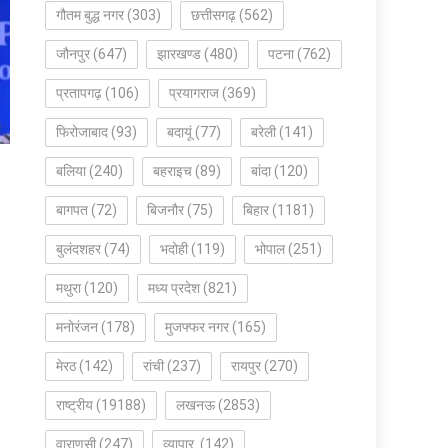
गौतम बुद्ध नगर
(303)
छत्तीसगढ़
(562)
जौनपुर
(647)
झारखण्ड
(480)
पटना
(762)
प्रतापगढ़
(106)
प्रयागराज
(369)
फिरोजाबाद
(93)
बदायूं
(77)
बरेली
(141)
बलिया
(240)
बहराइच
(89)
बांदा
(120)
बागपत
(72)
बिजनौर
(75)
बिहार
(1181)
बुलंदशहर
(74)
भदोही
(119)
भोपाल
(251)
मथुरा
(120)
मध्य प्रदेश
(821)
मनोरंजन
(178)
मुजफ्फर नगर
(165)
मेरठ
(142)
रांची
(237)
रायपुर
(270)
राष्ट्रीय
(19188)
लखनऊ
(2853)
वाराणसी
(247)
व्यापार
(142)