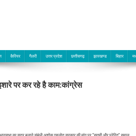
न
कैरियर
गैलरी
उत्तर प्रदेश
छत्तीसगढ़
झारखण्ड
बिहार
मध
शारे पर कर रहे है काम:कांग्रेस
विधानसभा का सत्र बुलाने संबंधी अशोक गहलोत सरकार की मांग पर ‘‘सतही और प्रेरित’’ सवाल