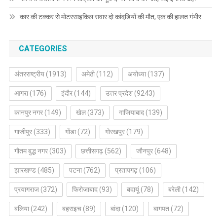
कार की टक्‍कर से मोटरसाइकिल सवार दो कांवडि़यों की मौत, एक की हालत गंभीर
CATEGORIES
अंतरराष्ट्रीय
(1913)
अमेठी
(112)
अयोध्या
(137)
आगरा
(176)
इंदौर
(144)
उत्तर प्रदेश
(9243)
कानपुर नगर
(149)
खेल
(373)
गाजियाबाद
(139)
गाजीपुर
(333)
गोंडा
(72)
गोरखपुर
(179)
गौतम बुद्ध नगर
(303)
छत्तीसगढ़
(562)
जौनपुर
(648)
झारखण्ड
(485)
पटना
(762)
प्रतापगढ़
(106)
प्रयागराज
(372)
फिरोजाबाद
(93)
बदायूं
(78)
बरेली
(142)
बलिया
(242)
बहराइच
(89)
बांदा
(120)
बागपत
(72)