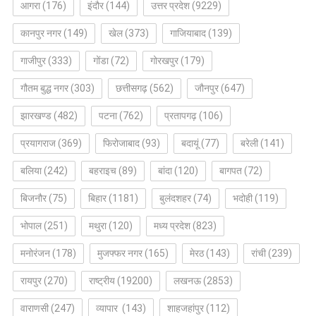
आगरा
(176)
इंदौर
(144)
उत्तर प्रदेश
(9229)
कानपुर नगर
(149)
खेल
(373)
गाजियाबाद
(139)
गाजीपुर
(333)
गोंडा
(72)
गोरखपुर
(179)
गौतम बुद्ध नगर
(303)
छत्तीसगढ़
(562)
जौनपुर
(647)
झारखण्ड
(482)
पटना
(762)
प्रतापगढ़
(106)
प्रयागराज
(369)
फिरोजाबाद
(93)
बदायूं
(77)
बरेली
(141)
बलिया
(242)
बहराइच
(89)
बांदा
(120)
बागपत
(72)
बिजनौर
(75)
बिहार
(1181)
बुलंदशहर
(74)
भदोही
(119)
भोपाल
(251)
मथुरा
(120)
मध्य प्रदेश
(823)
मनोरंजन
(178)
मुजफ्फर नगर
(165)
मेरठ
(143)
रांची
(239)
रायपुर
(270)
राष्ट्रीय
(19200)
लखनऊ
(2853)
वाराणसी
(247)
व्यापार
(143)
शाहजहांपुर
(112)