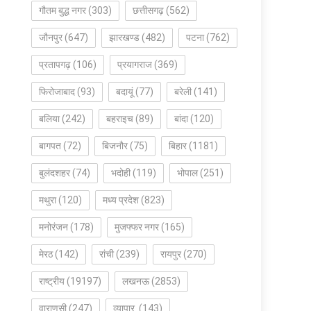
गौतम बुद्ध नगर
(303)
छत्तीसगढ़
(562)
जौनपुर
(647)
झारखण्ड
(482)
पटना
(762)
प्रतापगढ़
(106)
प्रयागराज
(369)
फिरोजाबाद
(93)
बदायूं
(77)
बरेली
(141)
बलिया
(242)
बहराइच
(89)
बांदा
(120)
बागपत
(72)
बिजनौर
(75)
बिहार
(1181)
बुलंदशहर
(74)
भदोही
(119)
भोपाल
(251)
मथुरा
(120)
मध्य प्रदेश
(823)
मनोरंजन
(178)
मुजफ्फर नगर
(165)
मेरठ
(142)
रांची
(239)
रायपुर
(270)
राष्ट्रीय
(19197)
लखनऊ
(2853)
वाराणसी
(247)
व्यापार
(143)