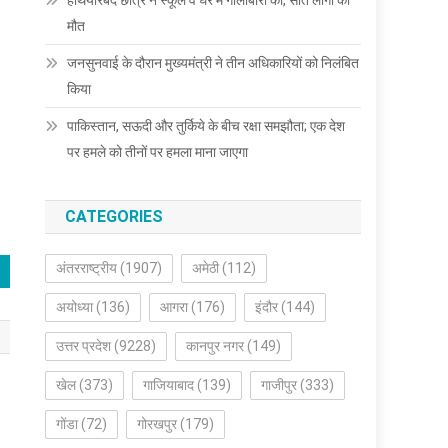
हथियारबंद छात्र ने स्कूल व घर में गोलीबारी की, सात लोगों की
मौत
जनसुनवाई के दौरान मुख्यमंत्री ने तीन अधिकारियों को निलंबित
किया
पाकिस्तान, सऊदी और तुर्किये के बीच रक्षा समझौता; एक देश
पर हमले को तीनों पर हमला माना जाएगा
CATEGORIES
अंतरराष्ट्रीय
(1907)
अमेठी
(112)
अयोध्या
(136)
आगरा
(176)
इंदौर
(144)
उत्तर प्रदेश
(9228)
कानपुर नगर
(149)
खेल
(373)
गाजियाबाद
(139)
गाजीपुर
(333)
गोंडा
(72)
गोरखपुर
(179)