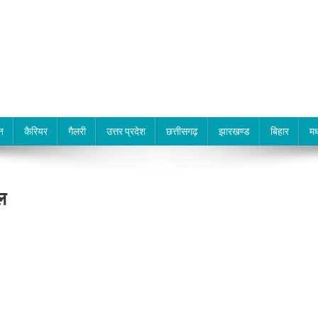
न
कैरियर
गैलरी
उत्तर प्रदेश
छत्तीसगढ़
झारखण्ड
बिहार
मध
ल