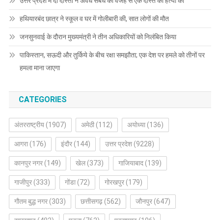
उत्तर प्रदेश में दो दोस्तों ने अवैध संबंध की वजह से एक दोस्त की हत्या की
हथियारबंद छात्र ने स्कूल व घर में गोलीबारी की, सात लोगों की मौत
जनसुनवाई के दौरान मुख्यमंत्री ने तीन अधिकारियों को निलंबित किया
पाकिस्तान, सऊदी और तुर्किये के बीच रक्षा समझौता; एक देश पर हमले को तीनों पर
हमला माना जाएगा
CATEGORIES
अंतरराष्ट्रीय
(1907)
अमेठी
(112)
अयोध्या
(136)
आगरा
(176)
इंदौर
(144)
उत्तर प्रदेश
(9228)
कानपुर नगर
(149)
खेल
(373)
गाजियाबाद
(139)
गाजीपुर
(333)
गोंडा
(72)
गोरखपुर
(179)
गौतम बुद्ध नगर
(303)
छत्तीसगढ़
(562)
जौनपुर
(647)