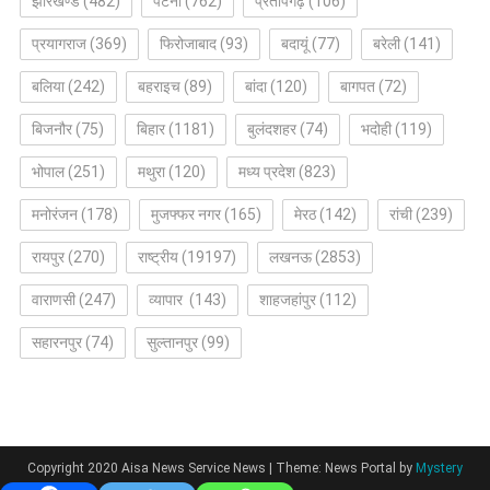
झारखण्ड
(482)
पटना
(762)
प्रतापगढ़
(106)
प्रयागराज
(369)
फिरोजाबाद
(93)
बदायूं
(77)
बरेली
(141)
बलिया
(242)
बहराइच
(89)
बांदा
(120)
बागपत
(72)
बिजनौर
(75)
बिहार
(1181)
बुलंदशहर
(74)
भदोही
(119)
भोपाल
(251)
मथुरा
(120)
मध्य प्रदेश
(823)
मनोरंजन
(178)
मुजफ्फर नगर
(165)
मेरठ
(142)
रांची
(239)
रायपुर
(270)
राष्ट्रीय
(19197)
लखनऊ
(2853)
वाराणसी
(247)
व्यापार
(143)
शाहजहांपुर
(112)
सहारनपुर
(74)
सुल्तानपुर
(99)
Copyright 2020 Aisa News Service News
|
Theme: News Portal by
Mystery