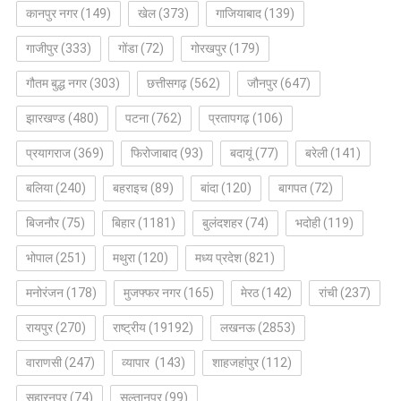
कानपुर नगर
(149)
खेल
(373)
गाजियाबाद
(139)
गाजीपुर
(333)
गोंडा
(72)
गोरखपुर
(179)
गौतम बुद्ध नगर
(303)
छत्तीसगढ़
(562)
जौनपुर
(647)
झारखण्ड
(480)
पटना
(762)
प्रतापगढ़
(106)
प्रयागराज
(369)
फिरोजाबाद
(93)
बदायूं
(77)
बरेली
(141)
बलिया
(240)
बहराइच
(89)
बांदा
(120)
बागपत
(72)
बिजनौर
(75)
बिहार
(1181)
बुलंदशहर
(74)
भदोही
(119)
भोपाल
(251)
मथुरा
(120)
मध्य प्रदेश
(821)
मनोरंजन
(178)
मुजफ्फर नगर
(165)
मेरठ
(142)
रांची
(237)
रायपुर
(270)
राष्ट्रीय
(19192)
लखनऊ
(2853)
वाराणसी
(247)
व्यापार
(143)
शाहजहांपुर
(112)
सहारनपुर
(74)
सुल्तानपुर
(99)