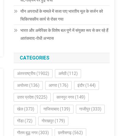
घटनाक्रम पर हुई चर्चा
यौन अपराधों के मामले में सजा पाए भारतीय मूल के सर्जन को
चिकित्सकीय कार्य से रोका गया
भारत और अमेरिका के विशेष बल पुणे में संयुक्त रूप से कर रहे हैं
आतंकवाद-रोधी अभ्यास
CATEGORIES
अंतरराष्ट्रीय
(1902)
अमेठी
(112)
अयोध्या
(136)
आगरा
(176)
इंदौर
(144)
उत्तर प्रदेश
(9225)
कानपुर नगर
(149)
खेल
(373)
गाजियाबाद
(139)
गाजीपुर
(333)
गोंडा
(72)
गोरखपुर
(179)
गौतम बुद्ध नगर
(303)
छत्तीसगढ़
(562)