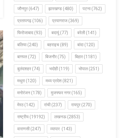
जौनपुर
(647)
झारखण्ड
(480)
पटना
(762)
प्रतापगढ़
(106)
प्रयागराज
(369)
फिरोजाबाद
(93)
बदायूं
(77)
बरेली
(141)
बलिया
(240)
बहराइच
(89)
बांदा
(120)
बागपत
(72)
बिजनौर
(75)
बिहार
(1181)
बुलंदशहर
(74)
भदोही
(119)
भोपाल
(251)
मथुरा
(120)
मध्य प्रदेश
(821)
मनोरंजन
(178)
मुजफ्फर नगर
(165)
मेरठ
(142)
रांची
(237)
रायपुर
(270)
राष्ट्रीय
(19192)
लखनऊ
(2853)
वाराणसी
(247)
व्यापार
(143)