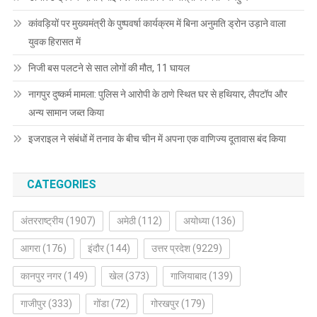
कांवड़ियों पर मुख्यमंत्री के पुष्पवर्षा कार्यक्रम में बिना अनुमति ड्रोन उड़ाने वाला
युवक हिरासत में
निजी बस पलटने से सात लोगों की मौत, 11 घायल
नागपुर दुष्कर्म मामला: पुलिस ने आरोपी के ठाणे स्थित घर से हथियार, लैपटॉप और
अन्य सामान जब्त किया
इजराइल ने संबंधों में तनाव के बीच चीन में अपना एक वाणिज्य दूतावास बंद किया
CATEGORIES
अंतरराष्ट्रीय
(1907)
अमेठी
(112)
अयोध्या
(136)
आगरा
(176)
इंदौर
(144)
उत्तर प्रदेश
(9229)
कानपुर नगर
(149)
खेल
(373)
गाजियाबाद
(139)
गाजीपुर
(333)
गोंडा
(72)
गोरखपुर
(179)