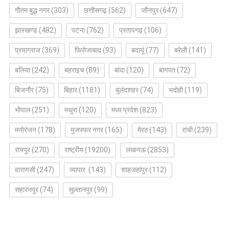
गौतम बुद्ध नगर
(303)
छत्तीसगढ़
(562)
जौनपुर
(647)
झारखण्ड
(482)
पटना
(762)
प्रतापगढ़
(106)
प्रयागराज
(369)
फिरोजाबाद
(93)
बदायूं
(77)
बरेली
(141)
बलिया
(242)
बहराइच
(89)
बांदा
(120)
बागपत
(72)
बिजनौर
(75)
बिहार
(1181)
बुलंदशहर
(74)
भदोही
(119)
भोपाल
(251)
मथुरा
(120)
मध्य प्रदेश
(823)
मनोरंजन
(178)
मुजफ्फर नगर
(165)
मेरठ
(143)
रांची
(239)
रायपुर
(270)
राष्ट्रीय
(19200)
लखनऊ
(2853)
वाराणसी
(247)
व्यापार
(143)
शाहजहांपुर
(112)
सहारनपुर
(74)
सुल्तानपुर
(99)