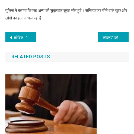
पुलिस ने बताया कि छह अन्य की शुक्रवार सुबह मौत हुई। सैनिटाइजर पीने वाले कुछ और
लोगों का इलाज चल रहा है।
Post
कोविड- 19 के मद्देनजर राम मंदिर ‘भूमि पूजन’ को अभी टाला जा सकता था : राज ठाकरे
डॉक्टरों को समय पर वेतन अदायगी सुनिश्चित करे केंद्र, पृथकवास की अवधि अवकाश नहीं माने : न्यायालय
navigation
RELATED POSTS