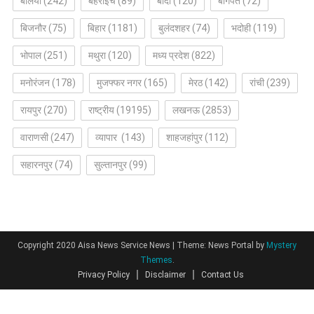
बलिया
(242)
बहराइच
(89)
बांदा
(120)
बागपत
(72)
बिजनौर
(75)
बिहार
(1181)
बुलंदशहर
(74)
भदोही
(119)
भोपाल
(251)
मथुरा
(120)
मध्य प्रदेश
(822)
मनोरंजन
(178)
मुजफ्फर नगर
(165)
मेरठ
(142)
रांची
(239)
रायपुर
(270)
राष्ट्रीय
(19195)
लखनऊ
(2853)
वाराणसी
(247)
व्यापार
(143)
शाहजहांपुर
(112)
सहारनपुर
(74)
सुल्तानपुर
(99)
Copyright 2020 Aisa News Service News
|
Theme: News Portal by
Mystery
Themes
.
Privacy Policy
Disclaimer
Contact Us