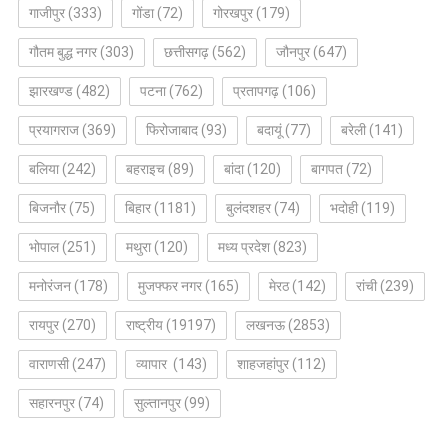
गाजीपुर
(333)
गोंडा
(72)
गोरखपुर
(179)
गौतम बुद्ध नगर
(303)
छत्तीसगढ़
(562)
जौनपुर
(647)
झारखण्ड
(482)
पटना
(762)
प्रतापगढ़
(106)
प्रयागराज
(369)
फिरोजाबाद
(93)
बदायूं
(77)
बरेली
(141)
बलिया
(242)
बहराइच
(89)
बांदा
(120)
बागपत
(72)
बिजनौर
(75)
बिहार
(1181)
बुलंदशहर
(74)
भदोही
(119)
भोपाल
(251)
मथुरा
(120)
मध्य प्रदेश
(823)
मनोरंजन
(178)
मुजफ्फर नगर
(165)
मेरठ
(142)
रांची
(239)
रायपुर
(270)
राष्ट्रीय
(19197)
लखनऊ
(2853)
वाराणसी
(247)
व्यापार
(143)
शाहजहांपुर
(112)
सहारनपुर
(74)
सुल्तानपुर
(99)