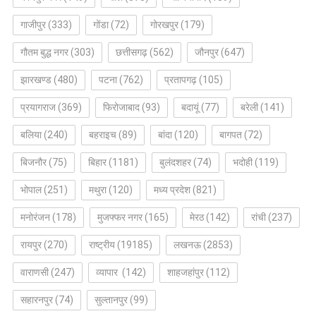
गाजीपुर
(333)
गोंडा
(72)
गोरखपुर
(179)
गौतम बुद्ध नगर
(303)
छत्तीसगढ़
(562)
जौनपुर
(647)
झारखण्ड
(480)
पटना
(762)
प्रतापगढ़
(105)
प्रयागराज
(369)
फिरोजाबाद
(93)
बदायूं
(77)
बरेली
(141)
बलिया
(240)
बहराइच
(89)
बांदा
(120)
बागपत
(72)
बिजनौर
(75)
बिहार
(1181)
बुलंदशहर
(74)
भदोही
(119)
भोपाल
(251)
मथुरा
(120)
मध्य प्रदेश
(821)
मनोरंजन
(178)
मुजफ्फर नगर
(165)
मेरठ
(142)
रांची
(237)
रायपुर
(270)
राष्ट्रीय
(19185)
लखनऊ
(2853)
वाराणसी
(247)
व्यापार
(142)
शाहजहांपुर
(112)
सहारनपुर
(74)
सुल्तानपुर
(99)