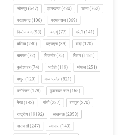
जौनपुर
(647)
झारखण्ड
(480)
पटना
(762)
प्रतापगढ़
(106)
प्रयागराज
(369)
फिरोजाबाद
(93)
बदायूं
(77)
बरेली
(141)
बलिया
(240)
बहराइच
(89)
बांदा
(120)
बागपत
(72)
बिजनौर
(75)
बिहार
(1181)
बुलंदशहर
(74)
भदोही
(119)
भोपाल
(251)
मथुरा
(120)
मध्य प्रदेश
(821)
मनोरंजन
(178)
मुजफ्फर नगर
(165)
मेरठ
(142)
रांची
(237)
रायपुर
(270)
राष्ट्रीय
(19192)
लखनऊ
(2853)
वाराणसी
(247)
व्यापार
(143)