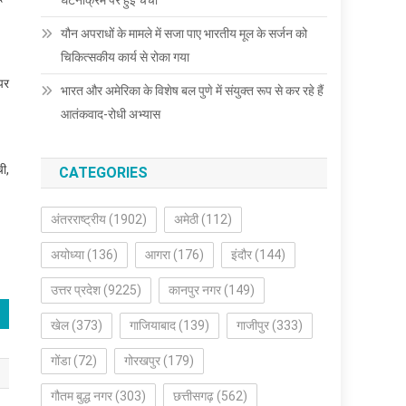
घटनाक्रम पर हुई चर्चा
यौन अपराधों के मामले में सजा पाए भारतीय मूल के सर्जन को
चिकित्सकीय कार्य से रोका गया
 पर
भारत और अमेरिका के विशेष बल पुणे में संयुक्त रूप से कर रहे हैं
आतंकवाद-रोधी अभ्यास
ी,
CATEGORIES
अंतरराष्ट्रीय
(1902)
अमेठी
(112)
अयोध्या
(136)
आगरा
(176)
इंदौर
(144)
उत्तर प्रदेश
(9225)
कानपुर नगर
(149)
खेल
(373)
गाजियाबाद
(139)
गाजीपुर
(333)
गोंडा
(72)
गोरखपुर
(179)
गौतम बुद्ध नगर
(303)
छत्तीसगढ़
(562)