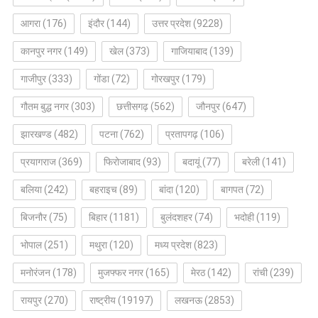
आगरा
(176)
इंदौर
(144)
उत्तर प्रदेश
(9228)
कानपुर नगर
(149)
खेल
(373)
गाजियाबाद
(139)
गाजीपुर
(333)
गोंडा
(72)
गोरखपुर
(179)
गौतम बुद्ध नगर
(303)
छत्तीसगढ़
(562)
जौनपुर
(647)
झारखण्ड
(482)
पटना
(762)
प्रतापगढ़
(106)
प्रयागराज
(369)
फिरोजाबाद
(93)
बदायूं
(77)
बरेली
(141)
बलिया
(242)
बहराइच
(89)
बांदा
(120)
बागपत
(72)
बिजनौर
(75)
बिहार
(1181)
बुलंदशहर
(74)
भदोही
(119)
भोपाल
(251)
मथुरा
(120)
मध्य प्रदेश
(823)
मनोरंजन
(178)
मुजफ्फर नगर
(165)
मेरठ
(142)
रांची
(239)
रायपुर
(270)
राष्ट्रीय
(19197)
लखनऊ
(2853)