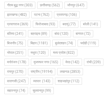
गौतम बुद्ध नगर
(303)
छत्तीसगढ़
(562)
जौनपुर
(647)
झारखण्ड
(482)
पटना
(762)
प्रतापगढ़
(106)
प्रयागराज
(369)
फिरोजाबाद
(93)
बदायूं
(77)
बरेली
(141)
बलिया
(241)
बहराइच
(89)
बांदा
(120)
बागपत
(72)
बिजनौर
(75)
बिहार
(1181)
बुलंदशहर
(74)
भदोही
(119)
भोपाल
(251)
मथुरा
(120)
मध्य प्रदेश
(822)
मनोरंजन
(178)
मुजफ्फर नगर
(165)
मेरठ
(142)
रांची
(239)
रायपुर
(270)
राष्ट्रीय
(19194)
लखनऊ
(2853)
वाराणसी
(247)
व्यापार
(143)
शाहजहांपुर
(112)
सहारनपुर
(74)
सुल्तानपुर
(99)