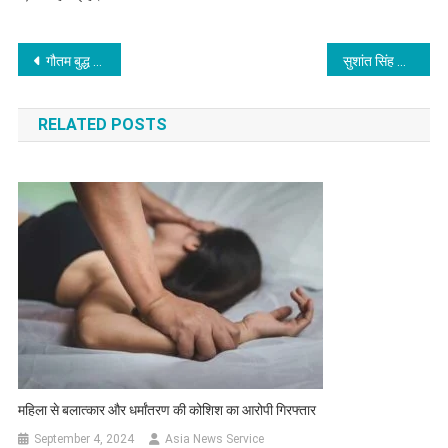
Post
गौतम बुद्ध नगर में कोरोना के 105 नए मामले
सुशांत सिंह राजपूत केसः सीबीआई ने रिया चक्रवर्ती समेत 6 लोगों के खिलाफ दर्ज की FIR
navigation
RELATED POSTS
महिला से बलात्कार और धर्मांतरण की कोशिश का आरोपी गिरफ्तार
September 4, 2024
Asia News Service