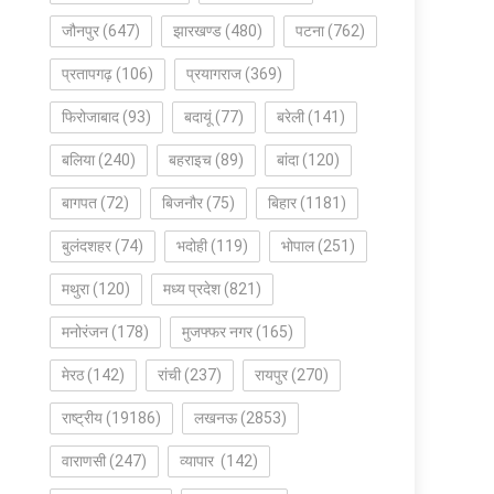
जौनपुर
(647)
झारखण्ड
(480)
पटना
(762)
प्रतापगढ़
(106)
प्रयागराज
(369)
फिरोजाबाद
(93)
बदायूं
(77)
बरेली
(141)
बलिया
(240)
बहराइच
(89)
बांदा
(120)
बागपत
(72)
बिजनौर
(75)
बिहार
(1181)
बुलंदशहर
(74)
भदोही
(119)
भोपाल
(251)
मथुरा
(120)
मध्य प्रदेश
(821)
मनोरंजन
(178)
मुजफ्फर नगर
(165)
मेरठ
(142)
रांची
(237)
रायपुर
(270)
राष्ट्रीय
(19186)
लखनऊ
(2853)
वाराणसी
(247)
व्यापार
(142)