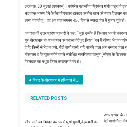
लखनऊ ,30 जुलाई (एएनएस)। कांग्रेस महासचिव प्रियंका गांधी वाड्रा ने बृहस
भड़काऊ भाषण देने के लिए गिरफ्तार डॉक्टर कफील खान को न्याय दिलवाने का प्रय
लाना चाहती हूं। वह अब तक लगभग 450 दिन से ज्यादा जेल में गुजार चुके हैं। कफ़
कांग्रेस की उत्तर प्रदेश प्रभारी ने कहा, ‘‘ मुझे उम्मीद है कि आप अपनी संवेद
गुरु गोरखनाथ के एक कथन का हवाला देते हुए लिखा ‘‘मन में रहिणां, भेद न कहि
है कि किसी से भेद न करो, मीठी वाणी बोलो, यदि सामने वाला आग बनकर जला रह
गौरतलब है कि कुछ महीने पहले संशोधित नागरिकता कानून (सीएए) के खिलाफ
फिलहाल वह मथुरा जिला कारागार में बंद हैं।
Post
बिहार के औरंगाबाद में हथियारों से लैस बदमाशो ने बैंक पर धावा बोल लूटे 69 लाख रुपये
navigation
RELATED POSTS
उत्तर प्रदेश के स
मेले आयोजित किए 
शौच जाने का निवेदन कर घर में घुसी युवती,छेड़खानी की