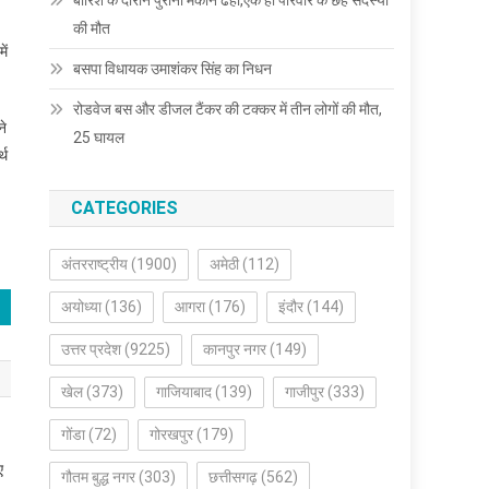
बारिश के दौरान पुराना मकान ढहा,एक ही परिवार के छह सदस्यों
की मौत
ें
बसपा विधायक उमाशंकर सिंह का निधन
रोडवेज बस और डीजल टैंकर की टक्कर में तीन लोगों की मौत,
ने
25 घायल
्थ
CATEGORIES
अंतरराष्ट्रीय
(1900)
अमेठी
(112)
अयोध्या
(136)
आगरा
(176)
इंदौर
(144)
उत्तर प्रदेश
(9225)
कानपुर नगर
(149)
खेल
(373)
गाजियाबाद
(139)
गाजीपुर
(333)
गोंडा
(72)
गोरखपुर
(179)
ए
गौतम बुद्ध नगर
(303)
छत्तीसगढ़
(562)