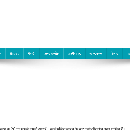
न
कैरियर
गैलरी
उत्तर प्रदेश
छत्तीसगढ़
झारखण्ड
बिहार
मध
मण के 26 नए मामले सामने आए हैं। इनमें पुलिस लाइन के चार कर्मी और तीन बच्चे शामिल हैं।