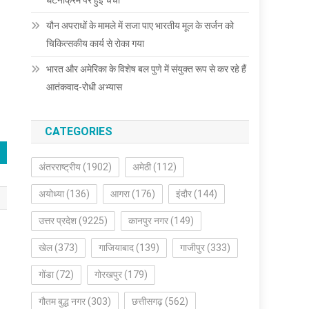
घटनाक्रम पर हुई चर्चा
यौन अपराधों के मामले में सजा पाए भारतीय मूल के सर्जन को
चिकित्सकीय कार्य से रोका गया
भारत और अमेरिका के विशेष बल पुणे में संयुक्त रूप से कर रहे हैं
आतंकवाद-रोधी अभ्यास
CATEGORIES
अंतरराष्ट्रीय
(1902)
अमेठी
(112)
अयोध्या
(136)
आगरा
(176)
इंदौर
(144)
उत्तर प्रदेश
(9225)
कानपुर नगर
(149)
खेल
(373)
गाजियाबाद
(139)
गाजीपुर
(333)
गोंडा
(72)
गोरखपुर
(179)
गौतम बुद्ध नगर
(303)
छत्तीसगढ़
(562)