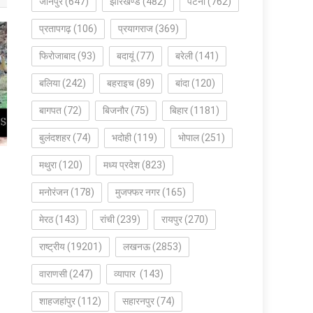
जौनपुर
(647)
झारखण्ड
(482)
पटना
(762)
प्रतापगढ़
(106)
प्रयागराज
(369)
फिरोजाबाद
(93)
बदायूं
(77)
बरेली
(141)
बलिया
(242)
बहराइच
(89)
बांदा
(120)
बागपत
(72)
बिजनौर
(75)
बिहार
(1181)
बुलंदशहर
(74)
भदोही
(119)
भोपाल
(251)
मथुरा
(120)
मध्य प्रदेश
(823)
मनोरंजन
(178)
मुजफ्फर नगर
(165)
मेरठ
(143)
रांची
(239)
रायपुर
(270)
राष्ट्रीय
(19201)
लखनऊ
(2853)
वाराणसी
(247)
व्यापार
(143)
शाहजहांपुर
(112)
सहारनपुर
(74)