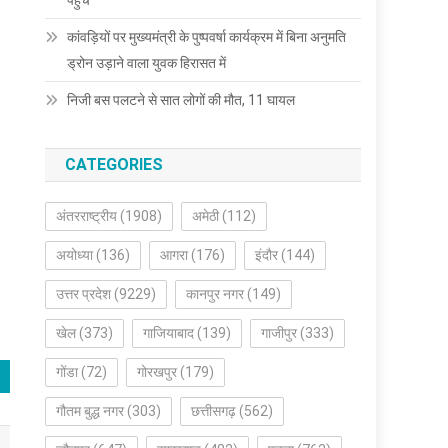
पहुंचे
कांवड़ियों पर मुख्यमंत्री के पुष्पवर्षा कार्यक्रम में बिना अनुमति
ड्रोन उड़ाने वाला युवक हिरासत में
निजी बस पलटने से सात लोगों की मौत, 11 घायल
CATEGORIES
अंतरराष्ट्रीय
(1908)
अमेठी
(112)
अयोध्या
(136)
आगरा
(176)
इंदौर
(144)
उत्तर प्रदेश
(9229)
कानपुर नगर
(149)
खेल
(373)
गाजियाबाद
(139)
गाजीपुर
(333)
गोंडा
(72)
गोरखपुर
(179)
गौतम बुद्ध नगर
(303)
छत्तीसगढ़
(562)