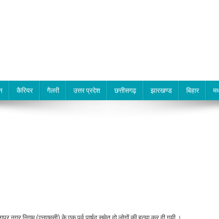
न
कैरियर
गैलरी
उत्तर प्रदेश
छत्तीसगढ़
झारखण्ड
बिहार
मध
पुर नगर निगम (एनएमसी) के एक पूर्व पार्षद समेत दो लोगों की हत्या कर दी गयी ।