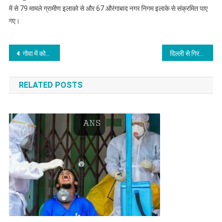
में से 79 मामले ग्रामीण इलाको से और 67 औरंगाबाद नगर निगम इलाके से संक्रमित पाए
गए।
Post
गोवा में कोरोना वायरस संक्रमण के 306 नए मामले
दिल्ली से गिरफ्तार अबू युसूफ की पत्नी और परिजन हिरासत में लिए गये
navigation
RELATED POSTS