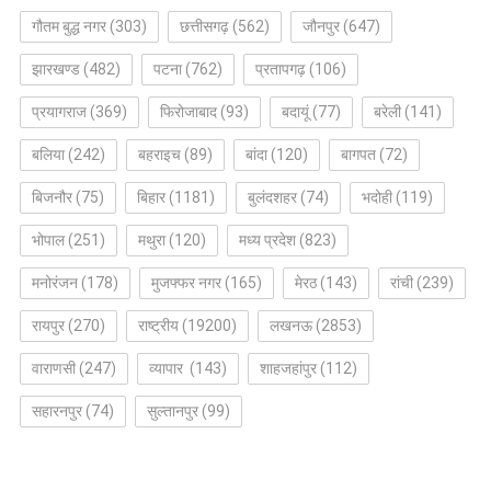
गौतम बुद्ध नगर
(303)
छत्तीसगढ़
(562)
जौनपुर
(647)
झारखण्ड
(482)
पटना
(762)
प्रतापगढ़
(106)
प्रयागराज
(369)
फिरोजाबाद
(93)
बदायूं
(77)
बरेली
(141)
बलिया
(242)
बहराइच
(89)
बांदा
(120)
बागपत
(72)
बिजनौर
(75)
बिहार
(1181)
बुलंदशहर
(74)
भदोही
(119)
भोपाल
(251)
मथुरा
(120)
मध्य प्रदेश
(823)
मनोरंजन
(178)
मुजफ्फर नगर
(165)
मेरठ
(143)
रांची
(239)
रायपुर
(270)
राष्ट्रीय
(19200)
लखनऊ
(2853)
वाराणसी
(247)
व्यापार
(143)
शाहजहांपुर
(112)
सहारनपुर
(74)
सुल्तानपुर
(99)