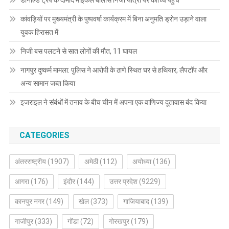
डोनाल्ड ट्रंप के दामाद माइकल बोलोस निजी यात्रा पर कोच्चि पहुंचे
कांवड़ियों पर मुख्यमंत्री के पुष्पवर्षा कार्यक्रम में बिना अनुमति ड्रोन उड़ाने वाला
युवक हिरासत में
निजी बस पलटने से सात लोगों की मौत, 11 घायल
नागपुर दुष्कर्म मामला: पुलिस ने आरोपी के ठाणे स्थित घर से हथियार, लैपटॉप और
अन्य सामान जब्त किया
इजराइल ने संबंधों में तनाव के बीच चीन में अपना एक वाणिज्य दूतावास बंद किया
CATEGORIES
अंतरराष्ट्रीय
(1907)
अमेठी
(112)
अयोध्या
(136)
आगरा
(176)
इंदौर
(144)
उत्तर प्रदेश
(9229)
कानपुर नगर
(149)
खेल
(373)
गाजियाबाद
(139)
गाजीपुर
(333)
गोंडा
(72)
गोरखपुर
(179)