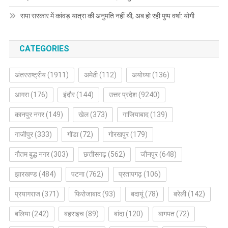
सपा सरकार में कांवड़ यात्रा की अनुमति नहीं थी, अब हो रही पुष्प वर्षा: योगी
CATEGORIES
अंतरराष्ट्रीय
(1911)
अमेठी
(112)
अयोध्या
(136)
आगरा
(176)
इंदौर
(144)
उत्तर प्रदेश
(9240)
कानपुर नगर
(149)
खेल
(373)
गाजियाबाद
(139)
गाजीपुर
(333)
गोंडा
(72)
गोरखपुर
(179)
गौतम बुद्ध नगर
(303)
छत्तीसगढ़
(562)
जौनपुर
(648)
झारखण्ड
(484)
पटना
(762)
प्रतापगढ़
(106)
प्रयागराज
(371)
फिरोजाबाद
(93)
बदायूं
(78)
बरेली
(142)
बलिया
(242)
बहराइच
(89)
बांदा
(120)
बागपत
(72)