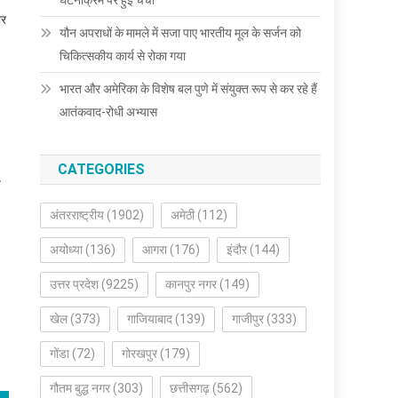
घटनाक्रम पर हुई चर्चा
ार
यौन अपराधों के मामले में सजा पाए भारतीय मूल के सर्जन को
चिकित्सकीय कार्य से रोका गया
भारत और अमेरिका के विशेष बल पुणे में संयुक्त रूप से कर रहे हैं
आतंकवाद-रोधी अभ्यास
CATEGORIES
य
अंतरराष्ट्रीय
(1902)
अमेठी
(112)
अयोध्या
(136)
आगरा
(176)
इंदौर
(144)
उत्तर प्रदेश
(9225)
कानपुर नगर
(149)
खेल
(373)
गाजियाबाद
(139)
गाजीपुर
(333)
गोंडा
(72)
गोरखपुर
(179)
गौतम बुद्ध नगर
(303)
छत्तीसगढ़
(562)