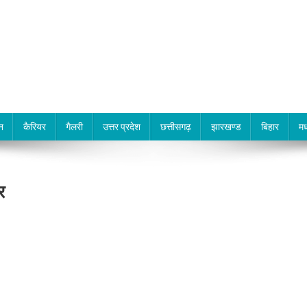
न
कैरियर
गैलरी
उत्तर प्रदेश
छत्तीसगढ़
झारखण्ड
बिहार
मध
र