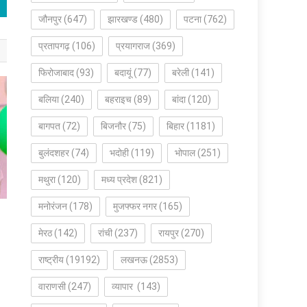
जौनपुर
(647)
झारखण्ड
(480)
पटना
(762)
प्रतापगढ़
(106)
प्रयागराज
(369)
फिरोजाबाद
(93)
बदायूं
(77)
बरेली
(141)
बलिया
(240)
बहराइच
(89)
बांदा
(120)
बागपत
(72)
बिजनौर
(75)
बिहार
(1181)
बुलंदशहर
(74)
भदोही
(119)
भोपाल
(251)
मथुरा
(120)
मध्य प्रदेश
(821)
मनोरंजन
(178)
मुजफ्फर नगर
(165)
मेरठ
(142)
रांची
(237)
रायपुर
(270)
राष्ट्रीय
(19192)
लखनऊ
(2853)
वाराणसी
(247)
व्यापार
(143)