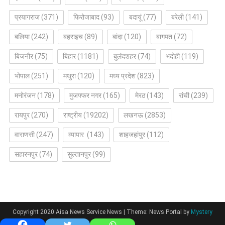
प्रयागराज
(371)
फिरोजाबाद
(93)
बदायूं
(77)
बरेली
(141)
बलिया
(242)
बहराइच
(89)
बांदा
(120)
बागपत
(72)
बिजनौर
(75)
बिहार
(1181)
बुलंदशहर
(74)
भदोही
(119)
भोपाल
(251)
मथुरा
(120)
मध्य प्रदेश
(823)
मनोरंजन
(178)
मुजफ्फर नगर
(165)
मेरठ
(143)
रांची
(239)
रायपुर
(270)
राष्ट्रीय
(19202)
लखनऊ
(2853)
वाराणसी
(247)
व्यापार
(143)
शाहजहांपुर
(112)
सहारनपुर
(74)
सुल्तानपुर
(99)
Copyright 2020 Aisa News Service News
|
Theme: News Portal by
Mystery
Themes
.