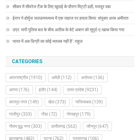
सीकर में सीवरेज टैंक के लिए खुदाई के दौरान मिट्टी ढही, मजदूर दबा
ईरान ने होर्मुज जलडमरूमध्य में एक जहाज पर हमला किया: संयुक्त अरब अमीरात
उप्र: भारी पुलिस बल के बीच अतीक के बेटे अबान को सुपुर्द-ए-खाक किया गया
भारत में अब डिग्री का कोई मतलब नहीं है’: राहुल
CATEGORIES
अंतरराष्ट्रीय
(1910)
अमेठी
(112)
अयोध्या
(136)
आगरा
(176)
इंदौर
(144)
उत्तर प्रदेश
(9231)
कानपुर नगर
(149)
खेल
(373)
गाजियाबाद
(139)
गाजीपुर
(333)
गोंडा
(72)
गोरखपुर
(179)
गौतम बुद्ध नगर
(303)
छत्तीसगढ़
(562)
जौनपुर
(647)
झारखण्ड
(482)
पटना
(762)
प्रतापगढ़
(106)