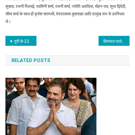
शुक्ला, रजनी पिल्लई, पदमिनी शर्मा, रजनी शर्मा, ज्योति अवधिया, मोहन राव, शुभा द्विवेदी,
सीमा शर्मा के साथ ही बृजेश सतपथी, वेदप्रकाश कुशवाहा आदि प्रमुख रूप से उपस्थित
थे।
Post
यूपी के 23 पुलिस अफसरों और मिलेगा वीरता पुरस्कार, राष्ट्रपति पदक से होंगे सम्मानित
हिमाचल प्रदेश में कोरोना वायरस के 36 नए मामले
navigation
RELATED POSTS