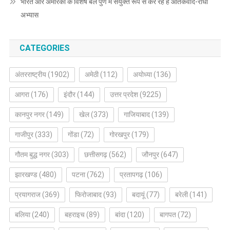
भारत और अमेरिका के विशेष बल पुणे में संयुक्त रूप से कर रहे हैं आतंकवाद-रोधी
अभ्यास
CATEGORIES
अंतरराष्ट्रीय
(1902)
अमेठी
(112)
अयोध्या
(136)
आगरा
(176)
इंदौर
(144)
उत्तर प्रदेश
(9225)
कानपुर नगर
(149)
खेल
(373)
गाजियाबाद
(139)
गाजीपुर
(333)
गोंडा
(72)
गोरखपुर
(179)
गौतम बुद्ध नगर
(303)
छत्तीसगढ़
(562)
जौनपुर
(647)
झारखण्ड
(480)
पटना
(762)
प्रतापगढ़
(106)
प्रयागराज
(369)
फिरोजाबाद
(93)
बदायूं
(77)
बरेली
(141)
बलिया
(240)
बहराइच
(89)
बांदा
(120)
बागपत
(72)