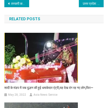
Post
तस्करी कर श्रीनगर लाई गईं दो लड़कियों को बचाया गया
उत्तर प्रदेश: डंपर से टकराई अनियंत्रित कार, पांच लोगों की मौत
navigation
RELATED POSTS
शादी के मंडप में जब दुल्हन की हुई धमाकेदार एंट्री,यह देख दंग रह गए लोग,फिर—
May 28, 2022
Asia News Service