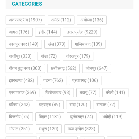
CATEGORIES
अंतरराष्ट्रीय
(1907)
अमेठी
(112)
अयोध्या
(136)
आगरा
(176)
इंदौर
(144)
उत्तर प्रदेश
(9229)
कानपुर नगर
(149)
खेल
(373)
गाजियाबाद
(139)
गाजीपुर
(333)
गोंडा
(72)
गोरखपुर
(179)
गौतम बुद्ध नगर
(303)
छत्तीसगढ़
(562)
जौनपुर
(647)
झारखण्ड
(482)
पटना
(762)
प्रतापगढ़
(106)
प्रयागराज
(369)
फिरोजाबाद
(93)
बदायूं
(77)
बरेली
(141)
बलिया
(242)
बहराइच
(89)
बांदा
(120)
बागपत
(72)
बिजनौर
(75)
बिहार
(1181)
बुलंदशहर
(74)
भदोही
(119)
भोपाल
(251)
मथुरा
(120)
मध्य प्रदेश
(823)