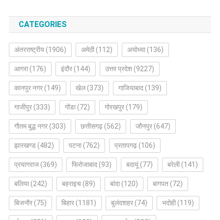
CATEGORIES
अंतरराष्ट्रीय
(1906)
अमेठी
(112)
अयोध्या
(136)
आगरा
(176)
इंदौर
(144)
उत्तर प्रदेश
(9227)
कानपुर नगर
(149)
खेल
(373)
गाजियाबाद
(139)
गाजीपुर
(333)
गोंडा
(72)
गोरखपुर
(179)
गौतम बुद्ध नगर
(303)
छत्तीसगढ़
(562)
जौनपुर
(647)
झारखण्ड
(482)
पटना
(762)
प्रतापगढ़
(106)
प्रयागराज
(369)
फिरोजाबाद
(93)
बदायूं
(77)
बरेली
(141)
बलिया
(242)
बहराइच
(89)
बांदा
(120)
बागपत
(72)
बिजनौर
(75)
बिहार
(1181)
बुलंदशहर
(74)
भदोही
(119)