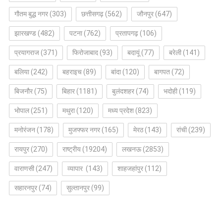
गौतम बुद्ध नगर
(303)
छत्तीसगढ़
(562)
जौनपुर
(647)
झारखण्ड
(482)
पटना
(762)
प्रतापगढ़
(106)
प्रयागराज
(371)
फिरोजाबाद
(93)
बदायूं
(77)
बरेली
(141)
बलिया
(242)
बहराइच
(89)
बांदा
(120)
बागपत
(72)
बिजनौर
(75)
बिहार
(1181)
बुलंदशहर
(74)
भदोही
(119)
भोपाल
(251)
मथुरा
(120)
मध्य प्रदेश
(823)
मनोरंजन
(178)
मुजफ्फर नगर
(165)
मेरठ
(143)
रांची
(239)
रायपुर
(270)
राष्ट्रीय
(19204)
लखनऊ
(2853)
वाराणसी
(247)
व्यापार
(143)
शाहजहांपुर
(112)
सहारनपुर
(74)
सुल्तानपुर
(99)