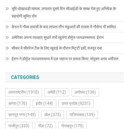
भूमि धोखाधड़ी मामला: लगातार दूसरे दिन सीआईडी के समक्ष पेश हुए अभिषेक के
सहयोगी सुमित रॉय
केरल में नौका हादसों के बाद लापता तीन मछुआरों की तलाश में नौसेना भी शामिल
अमेरिका अपना व्यवहार सुधारे तभी खुलेगा होर्मुज जलडमरूमध्य: ईरान
सीकर में सीवरेज टैंक के लिए खुदाई के दौरान मिट्टी ढही, मजदूर दबा
ईरान ने होर्मुज जलडमरूमध्य में एक जहाज पर हमला किया: संयुक्त अरब अमीरात
CATEGORIES
अंतरराष्ट्रीय
(1910)
अमेठी
(112)
अयोध्या
(136)
आगरा
(176)
इंदौर
(144)
उत्तर प्रदेश
(9231)
कानपुर नगर
(149)
खेल
(373)
गाजियाबाद
(139)
गाजीपुर
(333)
गोंडा
(72)
गोरखपुर
(179)