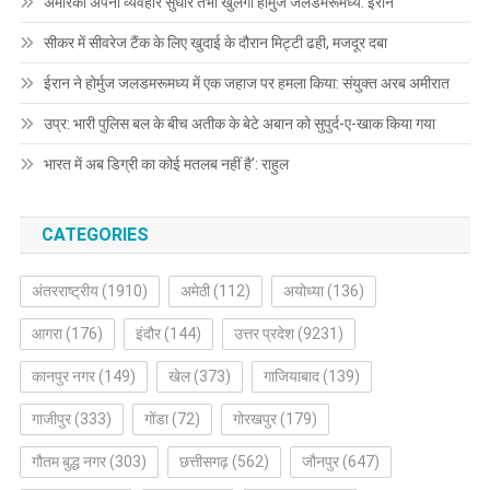
अमेरिका अपना व्यवहार सुधारे तभी खुलेगा होर्मुज जलडमरूमध्य: ईरान
सीकर में सीवरेज टैंक के लिए खुदाई के दौरान मिट्टी ढही, मजदूर दबा
ईरान ने होर्मुज जलडमरूमध्य में एक जहाज पर हमला किया: संयुक्त अरब अमीरात
उप्र: भारी पुलिस बल के बीच अतीक के बेटे अबान को सुपुर्द-ए-खाक किया गया
भारत में अब डिग्री का कोई मतलब नहीं है’: राहुल
CATEGORIES
अंतरराष्ट्रीय
(1910)
अमेठी
(112)
अयोध्या
(136)
आगरा
(176)
इंदौर
(144)
उत्तर प्रदेश
(9231)
कानपुर नगर
(149)
खेल
(373)
गाजियाबाद
(139)
गाजीपुर
(333)
गोंडा
(72)
गोरखपुर
(179)
गौतम बुद्ध नगर
(303)
छत्तीसगढ़
(562)
जौनपुर
(647)