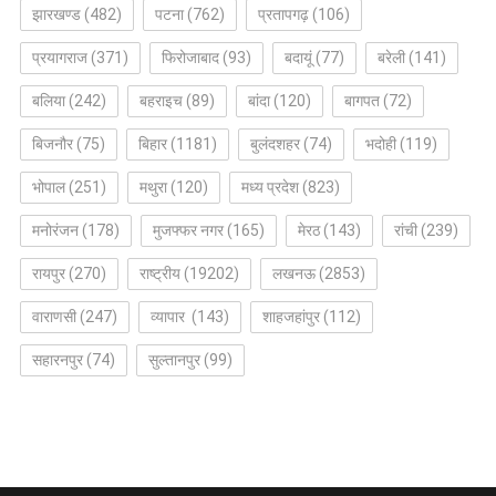
झारखण्ड
(482)
पटना
(762)
प्रतापगढ़
(106)
प्रयागराज
(371)
फिरोजाबाद
(93)
बदायूं
(77)
बरेली
(141)
बलिया
(242)
बहराइच
(89)
बांदा
(120)
बागपत
(72)
बिजनौर
(75)
बिहार
(1181)
बुलंदशहर
(74)
भदोही
(119)
भोपाल
(251)
मथुरा
(120)
मध्य प्रदेश
(823)
मनोरंजन
(178)
मुजफ्फर नगर
(165)
मेरठ
(143)
रांची
(239)
रायपुर
(270)
राष्ट्रीय
(19202)
लखनऊ
(2853)
वाराणसी
(247)
व्यापार
(143)
शाहजहांपुर
(112)
सहारनपुर
(74)
सुल्तानपुर
(99)