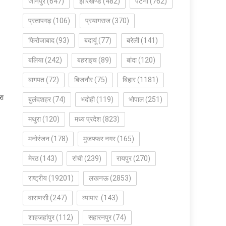
जौनपुर
(647)
झारखण्ड
(482)
पटना
(762)
प्रतापगढ़
(106)
प्रयागराज
(370)
फिरोजाबाद
(93)
बदायूं
(77)
बरेली
(141)
बलिया
(242)
बहराइच
(89)
बांदा
(120)
बागपत
(72)
बिजनौर
(75)
बिहार
(1181)
रा
बुलंदशहर
(74)
भदोही
(119)
भोपाल
(251)
मथुरा
(120)
मध्य प्रदेश
(823)
मनोरंजन
(178)
मुजफ्फर नगर
(165)
मेरठ
(143)
रांची
(239)
रायपुर
(270)
राष्ट्रीय
(19201)
लखनऊ
(2853)
वाराणसी
(247)
व्यापार
(143)
शाहजहांपुर
(112)
सहारनपुर
(74)