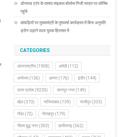
डोनाल्ड ट्रंप के दामाद माइकल बोलोस निजी यात्रा पर कोच्चि
पहुंचे
ा
कांवड़ियों पर मुख्यमंत्री के पुष्पवर्षा कार्यक्रम में बिना अनुमति
ड्रोन उड़ाने वाला युवक हिरासत में
CATEGORIES
क
अंतरराष्ट्रीय
(1908)
अमेठी
(112)
अयोध्या
(136)
आगरा
(176)
इंदौर
(144)
उत्तर प्रदेश
(9230)
कानपुर नगर
(149)
खेल
(373)
गाजियाबाद
(139)
गाजीपुर
(333)
गोंडा
(72)
गोरखपुर
(179)
गौतम बुद्ध नगर
(303)
छत्तीसगढ़
(562)