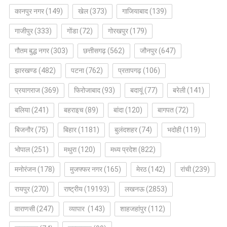
कानपुर नगर
(149)
खेल
(373)
गाजियाबाद
(139)
गाजीपुर
(333)
गोंडा
(72)
गोरखपुर
(179)
गौतम बुद्ध नगर
(303)
छत्तीसगढ़
(562)
जौनपुर
(647)
झारखण्ड
(482)
पटना
(762)
प्रतापगढ़
(106)
प्रयागराज
(369)
फिरोजाबाद
(93)
बदायूं
(77)
बरेली
(141)
बलिया
(241)
बहराइच
(89)
बांदा
(120)
बागपत
(72)
बिजनौर
(75)
बिहार
(1181)
बुलंदशहर
(74)
भदोही
(119)
भोपाल
(251)
मथुरा
(120)
मध्य प्रदेश
(822)
मनोरंजन
(178)
मुजफ्फर नगर
(165)
मेरठ
(142)
रांची
(239)
रायपुर
(270)
राष्ट्रीय
(19193)
लखनऊ
(2853)
वाराणसी
(247)
व्यापार
(143)
शाहजहांपुर
(112)