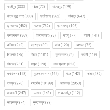
गाजीपुर
(333)
गोंडा
(72)
गोरखपुर
(179)
गौतम बुद्ध नगर
(303)
छत्तीसगढ़
(562)
जौनपुर
(647)
झारखण्ड
(482)
पटना
(762)
प्रतापगढ़
(106)
प्रयागराज
(369)
फिरोजाबाद
(93)
बदायूं
(77)
बरेली
(141)
बलिया
(242)
बहराइच
(89)
बांदा
(120)
बागपत
(72)
बिजनौर
(75)
बिहार
(1181)
बुलंदशहर
(74)
भदोही
(119)
भोपाल
(251)
मथुरा
(120)
मध्य प्रदेश
(823)
मनोरंजन
(178)
मुजफ्फर नगर
(165)
मेरठ
(142)
रांची
(239)
रायपुर
(270)
राष्ट्रीय
(19199)
लखनऊ
(2853)
वाराणसी
(247)
व्यापार
(143)
शाहजहांपुर
(112)
सहारनपुर
(74)
सुल्तानपुर
(99)