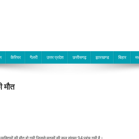
न
कैरियर
गैलरी
उत्तर प्रदेश
छत्तीसगढ़
झारखण्ड
बिहार
मध
ी मौत
यक्तियों की मौत हो गयी जिससे मृतकों की कुल संख्या 94 पहुंच गयी है।