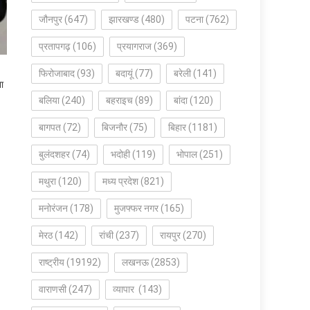
जौनपुर
(647)
झारखण्ड
(480)
पटना
(762)
प्रतापगढ़
(106)
प्रयागराज
(369)
फिरोजाबाद
(93)
बदायूं
(77)
बरेली
(141)
ा
बलिया
(240)
बहराइच
(89)
बांदा
(120)
बागपत
(72)
बिजनौर
(75)
बिहार
(1181)
बुलंदशहर
(74)
भदोही
(119)
भोपाल
(251)
मथुरा
(120)
मध्य प्रदेश
(821)
मनोरंजन
(178)
मुजफ्फर नगर
(165)
मेरठ
(142)
रांची
(237)
रायपुर
(270)
राष्ट्रीय
(19192)
लखनऊ
(2853)
वाराणसी
(247)
व्यापार
(143)