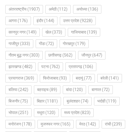
अंतरराष्ट्रीय
(1907)
अमेठी
(112)
अयोध्या
(136)
आगरा
(176)
इंदौर
(144)
उत्तर प्रदेश
(9228)
कानपुर नगर
(149)
खेल
(373)
गाजियाबाद
(139)
गाजीपुर
(333)
गोंडा
(72)
गोरखपुर
(179)
गौतम बुद्ध नगर
(303)
छत्तीसगढ़
(562)
जौनपुर
(647)
झारखण्ड
(482)
पटना
(762)
प्रतापगढ़
(106)
प्रयागराज
(369)
फिरोजाबाद
(93)
बदायूं
(77)
बरेली
(141)
बलिया
(242)
बहराइच
(89)
बांदा
(120)
बागपत
(72)
बिजनौर
(75)
बिहार
(1181)
बुलंदशहर
(74)
भदोही
(119)
भोपाल
(251)
मथुरा
(120)
मध्य प्रदेश
(823)
मनोरंजन
(178)
मुजफ्फर नगर
(165)
मेरठ
(142)
रांची
(239)