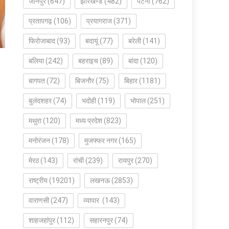
जौनपुर
(647)
झारखण्ड
(482)
पटना
(762)
प्रतापगढ़
(106)
प्रयागराज
(371)
फिरोजाबाद
(93)
बदायूं
(77)
बरेली
(141)
बलिया
(242)
बहराइच
(89)
बांदा
(120)
बागपत
(72)
बिजनौर
(75)
बिहार
(1181)
बुलंदशहर
(74)
भदोही
(119)
भोपाल
(251)
मथुरा
(120)
मध्य प्रदेश
(823)
मनोरंजन
(178)
मुजफ्फर नगर
(165)
मेरठ
(143)
रांची
(239)
रायपुर
(270)
राष्ट्रीय
(19201)
लखनऊ
(2853)
वाराणसी
(247)
व्यापार
(143)
शाहजहांपुर
(112)
सहारनपुर
(74)