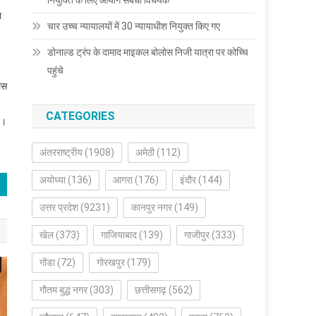
नियुक्ति के लिए आयोग संबंधी विधेयक
ा
चार उच्च न्यायालयों में 30 न्यायाधीश नियुक्त किए गए
डोनाल्ड ट्रंप के दामाद माइकल बोलोस निजी यात्रा पर कोच्चि
पहुंचे
िस
CATEGORIES
ै।
अंतरराष्ट्रीय
(1908)
अमेठी
(112)
अयोध्या
(136)
आगरा
(176)
इंदौर
(144)
उत्तर प्रदेश
(9231)
कानपुर नगर
(149)
खेल
(373)
गाजियाबाद
(139)
गाजीपुर
(333)
गोंडा
(72)
गोरखपुर
(179)
गौतम बुद्ध नगर
(303)
छत्तीसगढ़
(562)