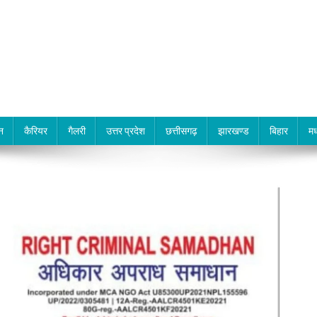
न
कैरियर
गैलरी
उत्तर प्रदेश
छत्तीसगढ़
झारखण्ड
बिहार
मध