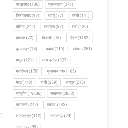
प्रतापगढ़
(106)
प्रयागराज
(371)
फिरोजाबाद
(93)
बदायूं
(77)
बरेली
(141)
बलिया
(242)
बहराइच
(89)
बांदा
(120)
बागपत
(72)
बिजनौर
(75)
बिहार
(1182)
बुलंदशहर
(74)
भदोही
(119)
भोपाल
(251)
मथुरा
(121)
मध्य प्रदेश
(823)
मनोरंजन
(178)
मुजफ्फर नगर
(165)
मेरठ
(143)
रांची
(239)
रायपुर
(270)
राष्ट्रीय
(19206)
लखनऊ
(2853)
वाराणसी
(247)
व्यापार
(143)
ता
शाहजहांपुर
(112)
सहारनपुर
(74)
सुल्तानपुर
(99)