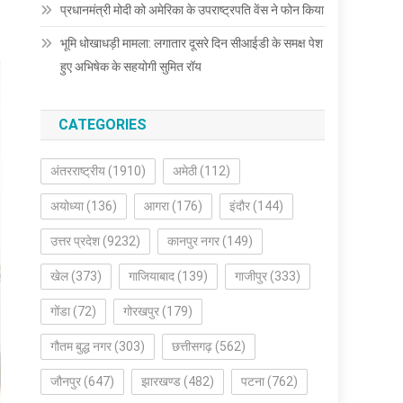
प्रधानमंत्री मोदी को अमेरिका के उपराष्ट्रपति वेंस ने फोन किया
भूमि धोखाधड़ी मामला: लगातार दूसरे दिन सीआईडी के समक्ष पेश
हुए अभिषेक के सहयोगी सुमित रॉय
CATEGORIES
अंतरराष्ट्रीय
(1910)
अमेठी
(112)
अयोध्या
(136)
आगरा
(176)
इंदौर
(144)
उत्तर प्रदेश
(9232)
कानपुर नगर
(149)
खेल
(373)
गाजियाबाद
(139)
गाजीपुर
(333)
गोंडा
(72)
गोरखपुर
(179)
गौतम बुद्ध नगर
(303)
छत्तीसगढ़
(562)
जौनपुर
(647)
झारखण्ड
(482)
पटना
(762)